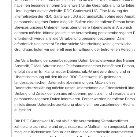
Wir freuen uns sehr über Ihr Interesse an unserem Unternehmen. Datensc
hat einen besonders hohen Stellenwert für die Geschäftsleitung für folge
Herausgeber dieser Website: RDC Gartenwelt UG. Eine Nutzung der
Internetseiten der RDC Gartenwelt UG ist grundsätzlich ohne jede Angab
personenbezogener Daten möglich. Sofern eine betroffene Person beson
Services unseres Unternehmens über unsere Internetseite in Anspruch
nehmen möchte, könnte jedoch eine Verarbeitung personenbezogener D
erforderlich werden. Ist die Verarbeitung personenbezogener Daten
erforderlich und besteht für eine solche Verarbeitung keine gesetzliche
Grundlage, holen wir generell eine Einwilligung der betroffenen Person ei
Die Verarbeitung personenbezogener Daten, beispielsweise des Namens
Anschrift, E-Mail-Adresse oder Telefonnummer einer betroffenen Person,
erfolgt stets im Einklang mit der Datenschutz-Grundverordnung und in
Übereinstimmung mit den für die RDC Gartenwelt UG geltenden
landesspezifischen Datenschutzbestimmungen. Mittels dieser
Datenschutzerklärung möchte unser Unternehmen die Öffentlichkeit über A
Umfang und Zweck der von uns erhobenen, genutzten und verarbeiteten
personenbezogenen Daten informieren. Ferner werden betroffene Perso
mittels dieser Datenschutzerklärung über die ihnen zustehenden Rechte
aufgeklärt.
Die RDC Gartenwelt UG hat als für die Verarbeitung Verantwortlicher
zahlreiche technische und organisatorische Maßnahmen umgesetzt, um 
möglichst lückenlosen Schutz der über diese Internetseite verarbeiteten