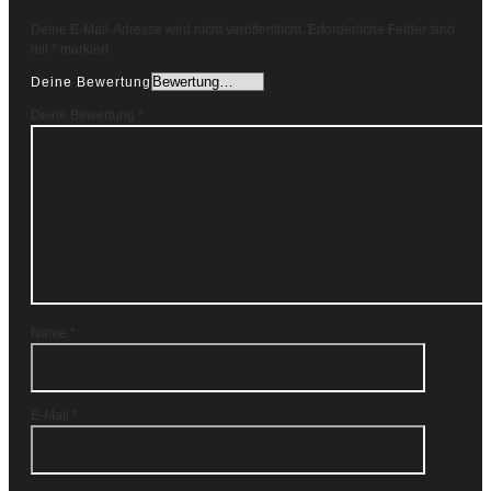
Deine E-Mail-Adresse wird nicht veröffentlicht.
Erforderliche Felder sind
mit
*
markiert
Deine Bewertung
Deine Bewertung
*
Name
*
E-Mail
*