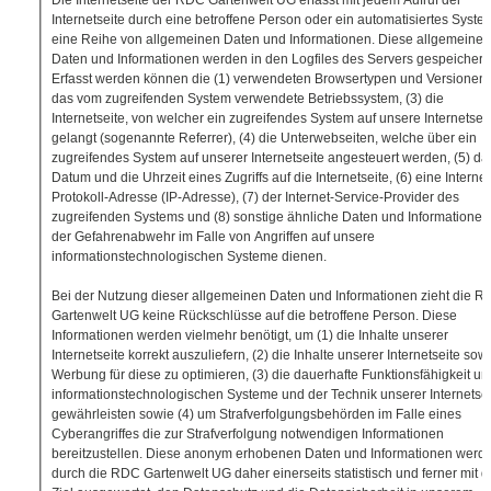
Die Internetseite der RDC Gartenwelt UG erfasst mit jedem Aufruf der
Internetseite durch eine betroffene Person oder ein automatisiertes Syste
eine Reihe von allgemeinen Daten und Informationen. Diese allgemeinen
Daten und Informationen werden in den Logfiles des Servers gespeichert.
Erfasst werden können die (1) verwendeten Browsertypen und Versionen, 
das vom zugreifenden System verwendete Betriebssystem, (3) die
Internetseite, von welcher ein zugreifendes System auf unsere Internetsei
gelangt (sogenannte Referrer), (4) die Unterwebseiten, welche über ein
zugreifendes System auf unserer Internetseite angesteuert werden, (5) da
Datum und die Uhrzeit eines Zugriffs auf die Internetseite, (6) eine Internet
Protokoll-Adresse (IP-Adresse), (7) der Internet-Service-Provider des
zugreifenden Systems und (8) sonstige ähnliche Daten und Informationen,
der Gefahrenabwehr im Falle von Angriffen auf unsere
informationstechnologischen Systeme dienen.
Bei der Nutzung dieser allgemeinen Daten und Informationen zieht die 
Gartenwelt UG keine Rückschlüsse auf die betroffene Person. Diese
Informationen werden vielmehr benötigt, um (1) die Inhalte unserer
Internetseite korrekt auszuliefern, (2) die Inhalte unserer Internetseite sow
Werbung für diese zu optimieren, (3) die dauerhafte Funktionsfähigkeit un
informationstechnologischen Systeme und der Technik unserer Internetsei
gewährleisten sowie (4) um Strafverfolgungsbehörden im Falle eines
Cyberangriffes die zur Strafverfolgung notwendigen Informationen
bereitzustellen. Diese anonym erhobenen Daten und Informationen werd
durch die RDC Gartenwelt UG daher einerseits statistisch und ferner mit 