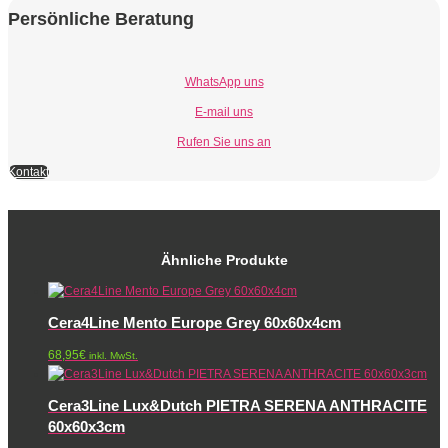
Persönliche Beratung
WhatsApp uns
E-mail uns
Rufen Sie uns an
Kontakt
Ähnliche Produkte
Cera4Line Mento Europe Grey 60x60x4cm
68,95
€
inkl. MwSt.
Cera3Line Lux&Dutch PIETRA SERENA ANTHRACITE
60x60x3cm