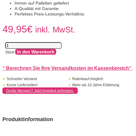
Immer auf Palletten geliefert
A-Qualität mit Garantie
Perfektes Preis-Leistungs-Verhältnis
49,95
€
inkl. MwSt.
Kera
60x60x3
In den Warenkorb
Stück
cm
Ravenna
Menge
“
Berechnen Sie Ihre Versandkosten im Kassenbereich
“
✔
Schneller Versand
✔
Ratenkauf möglich
✔
Kurze Lieferzeiten!
✔
Mehr als 10 Jahre Erfahrung
Große Mengen? Jetzt Angebot anfordern.
Produktinformation