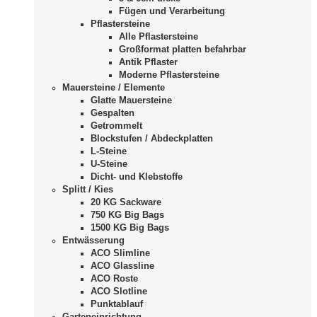
Fügen und Verarbeitung
Pflastersteine
Alle Pflastersteine
Großformat platten befahrbar
Antik Pflaster
Moderne Pflastersteine
Mauersteine / Elemente
Glatte Mauersteine
Gespalten
Getrommelt
Blockstufen / Abdeckplatten
L-Steine
U-Steine
Dicht- und Klebstoffe
Splitt / Kies
20 KG Sackware
750 KG Big Bags
1500 KG Big Bags
Entwässerung
ACO Slimline
ACO Glassline
ACO Roste
ACO Slotline
Punktablauf
Garteneinrichtung