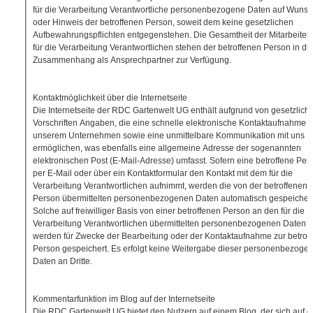
für die Verarbeitung Verantwortliche personenbezogene Daten auf Wuns
oder Hinweis der betroffenen Person, soweit dem keine gesetzlichen
Aufbewahrungspflichten entgegenstehen. Die Gesamtheit der Mitarbeiter
für die Verarbeitung Verantwortlichen stehen der betroffenen Person in d
Zusammenhang als Ansprechpartner zur Verfügung.
Kontaktmöglichkeit über die Internetseite
Die Internetseite der RDC Gartenwelt UG enthält aufgrund von gesetzlich
Vorschriften Angaben, die eine schnelle elektronische Kontaktaufnahme 
unserem Unternehmen sowie eine unmittelbare Kommunikation mit uns
ermöglichen, was ebenfalls eine allgemeine Adresse der sogenannten
elektronischen Post (E-Mail-Adresse) umfasst. Sofern eine betroffene Per
per E-Mail oder über ein Kontaktformular den Kontakt mit dem für die
Verarbeitung Verantwortlichen aufnimmt, werden die von der betroffenen
Person übermittelten personenbezogenen Daten automatisch gespeichert
Solche auf freiwilliger Basis von einer betroffenen Person an den für die
Verarbeitung Verantwortlichen übermittelten personenbezogenen Daten
werden für Zwecke der Bearbeitung oder der Kontaktaufnahme zur betrof
Person gespeichert. Es erfolgt keine Weitergabe dieser personenbezoge
Daten an Dritte.
Kommentarfunktion im Blog auf der Internetseite
Die RDC Gartenwelt UG bietet den Nutzern auf einem Blog, der sich auf d