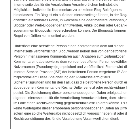
Internetseite des für die Verarbeitung Verantwortlichen befindet, die
Möglichkeit, individuelle Kommentare zu einzelnen Blog-Beiträgen zu
hinterlassen. Ein Blog ist ein auf einer Internetseite geführtes, in der Rege
öffentlich einsehbares Portal, in welchem eine oder mehrere Personen, di
Blogger oder Web-Blogger genannt werden, Artikel posten oder Gedanke
sogenannten Blogposts niederschreiben können. Die Blogposts können i
Regel von Dritten kommentiert werden.
Hinterlässt eine betroffene Person einen Kommentar in dem auf dieser
Internetseite veröffentlichten Blog, werden neben den von der betroffenen
Person hinterlassenen Kommentaren auch Angaben zum Zeitpunkt der
Kommentareingabe sowie zu dem von der betroffenen Person gewählten
Nutzernamen (Pseudonym) gespeichert und veröffentlicht. Ferner wird di
Internet-Service-Provider (ISP) der betroffenen Person vergebene IP-Adr
mitprotokolliert. Diese Speicherung der IP-Adresse erfolgt aus
Sicherheitsgründen und für den Fall, dass die betroffene Person durch ei
abgegebenen Kommentar die Rechte Dritter verletzt oder rechtswidrige In
postet. Die Speicherung dieser personenbezogenen Daten erfolgt daher 
eigenen Interesse des für die Verarbeitung Verantwortlichen, damit sich d
im Falle einer Rechtsverletzung gegebenenfalls exkulpieren könnte. Es er
keine Weitergabe dieser erhobenen personenbezogenen Daten an Dritte,
sofern eine solche Weitergabe nicht gesetzlich vorgeschrieben ist oder de
Rechtsverteidigung des für die Verarbeitung Verantwortlichen dient.