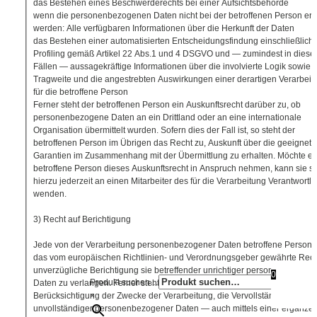
das Bestehen eines Beschwerderechts bei einer Aufsichtsbehörde
wenn die personenbezogenen Daten nicht bei der betroffenen Person er
werden: Alle verfügbaren Informationen über die Herkunft der Daten
das Bestehen einer automatisierten Entscheidungsfindung einschließlich
Profiling gemäß Artikel 22 Abs.1 und 4 DSGVO und — zumindest in diese
Fällen — aussagekräftige Informationen über die involvierte Logik sowie d
Tragweite und die angestrebten Auswirkungen einer derartigen Verarbeit
für die betroffene Person
Ferner steht der betroffenen Person ein Auskunftsrecht darüber zu, ob
personenbezogene Daten an ein Drittland oder an eine internationale
Organisation übermittelt wurden. Sofern dies der Fall ist, so steht der
betroffenen Person im Übrigen das Recht zu, Auskunft über die geeignet
Garantien im Zusammenhang mit der Übermittlung zu erhalten. Möchte ei
betroffene Person dieses Auskunftsrecht in Anspruch nehmen, kann sie si
hierzu jederzeit an einen Mitarbeiter des für die Verarbeitung Verantwortl
wenden.
3) Recht auf Berichtigung
Jede von der Verarbeitung personenbezogener Daten betroffene Person 
das vom europäischen Richtlinien- und Verordnungsgeber gewährte Recht
unverzügliche Berichtigung sie betreffender unrichtiger personenbezogen
0
Produkt suchen…
Daten zu verlangen. Ferner steht der betroffenen Person das Recht zu, un
×
Berücksichtigung der Zwecke der Verarbeitung, die Vervollständigung
unvollständiger personenbezogener Daten — auch mittels einer ergänze