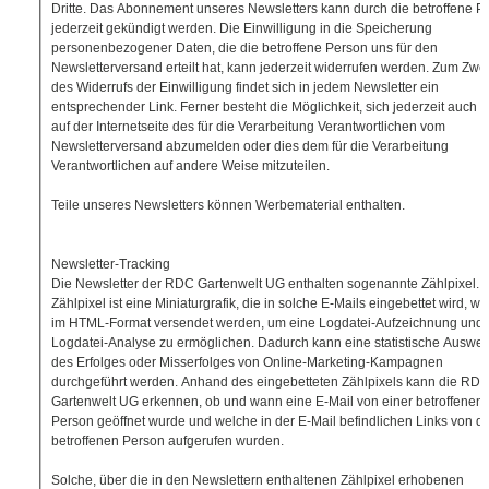
Dritte. Das Abonnement unseres Newsletters kann durch die betroffene P
jederzeit gekündigt werden. Die Einwilligung in die Speicherung
personenbezogener Daten, die die betroffene Person uns für den
Newsletterversand erteilt hat, kann jederzeit widerrufen werden. Zum Zw
des Widerrufs der Einwilligung findet sich in jedem Newsletter ein
entsprechender Link. Ferner besteht die Möglichkeit, sich jederzeit auch d
auf der Internetseite des für die Verarbeitung Verantwortlichen vom
Newsletterversand abzumelden oder dies dem für die Verarbeitung
Verantwortlichen auf andere Weise mitzuteilen.
Teile unseres Newsletters können Werbematerial enthalten.
Newsletter-Tracking
Die Newsletter der RDC Gartenwelt UG enthalten sogenannte Zählpixel. 
Zählpixel ist eine Miniaturgrafik, die in solche E-Mails eingebettet wird, w
im HTML-Format versendet werden, um eine Logdatei-Aufzeichnung und 
Logdatei-Analyse zu ermöglichen. Dadurch kann eine statistische Auswer
des Erfolges oder Misserfolges von Online-Marketing-Kampagnen
durchgeführt werden. Anhand des eingebetteten Zählpixels kann die RD
Gartenwelt UG erkennen, ob und wann eine E-Mail von einer betroffenen
Person geöffnet wurde und welche in der E-Mail befindlichen Links von d
betroffenen Person aufgerufen wurden.
Solche, über die in den Newslettern enthaltenen Zählpixel erhobenen