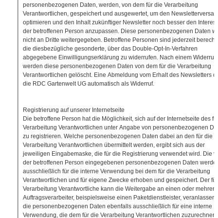
personenbezogenen Daten, werden, von dem für die Verarbeitung
Verantwortlichen, gespeichert und ausgewertet, um den Newsletterversan
optimieren und den Inhalt zukünftiger Newsletter noch besser den Interes
der betroffenen Person anzupassen. Diese personenbezogenen Daten w
nicht an Dritte weitergegeben. Betroffene Personen sind jederzeit berechti
die diesbezügliche gesonderte, über das Double-Opt-In-Verfahren
abgegebene Einwilligungserklärung zu widerrufen. Nach einem Widerruf
werden diese personenbezogenen Daten von dem für die Verarbeitung
Verantwortlichen gelöscht. Eine Abmeldung vom Erhalt des Newsletters d
die RDC Gartenwelt UG automatisch als Widerruf.
Registrierung auf unserer Internetseite
Die betroffene Person hat die Möglichkeit, sich auf der Internetseite des fü
Verarbeitung Verantwortlichen unter Angabe von personenbezogenen Da
zu registrieren. Welche personenbezogenen Daten dabei an den für die
Verarbeitung Verantwortlichen übermittelt werden, ergibt sich aus der
jeweiligen Eingabemaske, die für die Registrierung verwendet wird. Die v
der betroffenen Person eingegebenen personenbezogenen Daten werde
ausschließlich für die interne Verwendung bei dem für die Verarbeitung
Verantwortlichen und für eigene Zwecke erhoben und gespeichert. Der für
Verarbeitung Verantwortliche kann die Weitergabe an einen oder mehrere
Auftragsverarbeiter, beispielsweise einen Paketdienstleister, veranlassen,
die personenbezogenen Daten ebenfalls ausschließlich für eine interne
Verwendung, die dem für die Verarbeitung Verantwortlichen zuzurechnen i