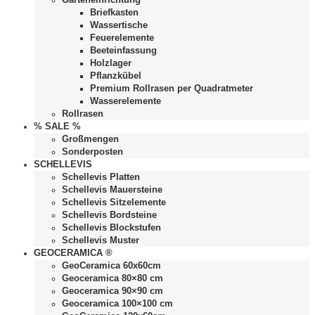
Briefkasten
Wassertische
Feuerelemente
Beeteinfassung
Holzlager
Pflanzkübel
Premium Rollrasen per Quadratmeter
Wasserelemente
Rollrasen
% SALE %
Großmengen
Sonderposten
SCHELLEVIS
Schellevis Platten
Schellevis Mauersteine
Schellevis Sitzelemente
Schellevis Bordsteine
Schellevis Blockstufen
Schellevis Muster
GEOCERAMICA ®
GeoCeramica 60x60cm
Geoceramica 80×80 cm
Geoceramica 90×90 cm
Geoceramica 100×100 cm