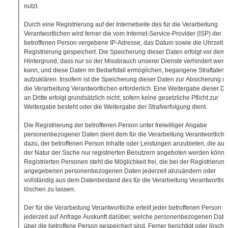
nutzt.
Durch eine Registrierung auf der Internetseite des für die Verarbeitung
Verantwortlichen wird ferner die vom Internet-Service-Provider (ISP) der
betroffenen Person vergebene IP-Adresse, das Datum sowie die Uhrzeit d
Registrierung gespeichert. Die Speicherung dieser Daten erfolgt vor dem
Hintergrund, dass nur so der Missbrauch unserer Dienste verhindert wer
kann, und diese Daten im Bedarfsfall ermöglichen, begangene Straftaten
aufzuklären. Insofern ist die Speicherung dieser Daten zur Absicherung de
die Verarbeitung Verantwortlichen erforderlich. Eine Weitergabe dieser D
an Dritte erfolgt grundsätzlich nicht, sofern keine gesetzliche Pflicht zur
Weitergabe besteht oder die Weitergabe der Strafverfolgung dient.
Die Registrierung der betroffenen Person unter freiwilliger Angabe
personenbezogener Daten dient dem für die Verarbeitung Verantwortlich
dazu, der betroffenen Person Inhalte oder Leistungen anzubieten, die au
der Natur der Sache nur registrierten Benutzern angeboten werden könne
Registrierten Personen steht die Möglichkeit frei, die bei der Registrierung
angegebenen personenbezogenen Daten jederzeit abzuändern oder
vollständig aus dem Datenbestand des für die Verarbeitung Verantwortlic
löschen zu lassen.
Der für die Verarbeitung Verantwortliche erteilt jeder betroffenen Person
jederzeit auf Anfrage Auskunft darüber, welche personenbezogenen Date
über die betroffene Person gespeichert sind. Ferner berichtigt oder löscht 