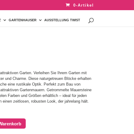
0-Artikel
Z
GARTENHAUSER
AUSSTELLUNG TWIST
 attraktiven Garten. Verleihen Sie Ihrem Garten mit
er und Charme. Diese naturgetreuen Blöcke erhalten
läche eine rustikale Optik. Perfekt zum Bau von
attraktiven Gartenmauern. Getrommelte Mauersteine ​​
ielen Farben und Größen erhältlich – ideal für jeden
h einen zeitlosen, robusten Look, der jahrelang hält.
 Warenkorb