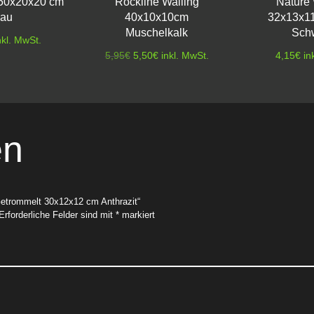
 50x20x20 cm
Rockline Walling
Nature 
rau
40x10x10cm
32x13x1
Muschelkalk
Sch
nkl. MwSt.
Ursprünglicher
Aktueller
5,95
€
5,50
€
inkl. MwSt.
4,15
€
in
Preis
Preis
war:
ist:
5,95€
5,50€.
en
Getrommelt 30x12x12 cm Anthrazit“
Erforderliche Felder sind mit
*
markiert