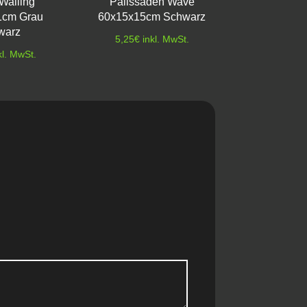
Walling
Palissaden Wave
1cm Grau
60x15x15cm Schwarz
warz
5,25
€
inkl. MwSt.
kl. MwSt.