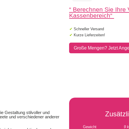
cm
“
Berechnen Sie Ihre
Anthrazit
Menge
Kassenbereich
“
✔
Schneller Versand
✔
Kurze Lieferzeiten!
Große Mengen? Jetzt Ange
ie Gestaltung stilvoller und
Zusätzl
eete und verschiedener anderer
Gewicht
9 