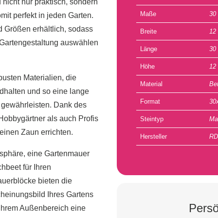
 nicht nur praktisch, sondern
Maße
30
it perfekt in jeden Garten.
d Größen erhältlich, sodass
Breite
12
re Gartengestaltung auswählen
Länge
30
Höhe
12
usten Materialien, die
Material
Be
halten und so eine lange
Format
30
gewährleisten. Dank des
obbygärtner als auch Profis
Steintyp
Ma
 einen Zaun errichten.
Hersteller
RD
tsphäre, eine Gartenmauer
hbeet für Ihren
uerblöcke bieten die
cheinungsbild Ihres Gartens
Persö
d Ihrem Außenbereich eine