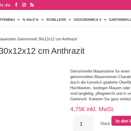
lt.de
RTENBAU
% SALE %
SCHELLEVIS
GEOCERAMICA ®
GARTENHOL
auerstein Getrommelt 30x12x12 cm Anthrazit
30x12x12 cm Anthrazit
Getrommelte Mauersteine ​​für einen
getrommelten Mauersteinen Charakt
durch die künstlich gealterte Oberf
Hochbeeten, niedrigen Mauern oder 
sind langlebig, pflegeleicht und in v
Gartenstil. Kreieren Sie ganz einfac
4,75
€
inkl. MwSt.
Mauerstein
In den
Getrommelt
Stück
30x12x12