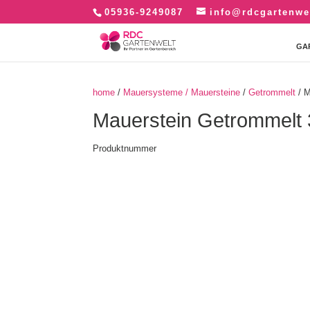
05936-9249087
info@rdcgartenwe
GA
home
/
Mauersysteme / Mauersteine
/
Getrommelt
/ M
Mauerstein Getrommelt 
Produktnummer