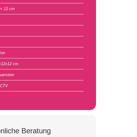
 × 12 cm
ton
x12x12 cm
uerstein
CTV
nliche Beratung