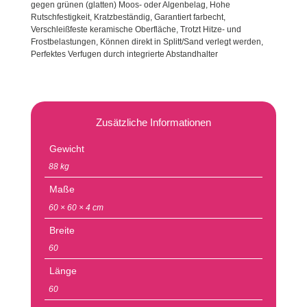
gegen grünen (glatten) Moos- oder Algenbelag, Hohe
Rutschfestigkeit, Kratzbeständig, Garantiert farbecht,
Verschleißfeste keramische Oberfläche, Trotzt Hitze- und
Frostbelastungen, Können direkt in Splitt/Sand verlegt werden,
Perfektes Verfugen durch integrierte Abstandhalter
Zusätzliche Informationen
Gewicht
88 kg
Maße
60 × 60 × 4 cm
Breite
60
Länge
60