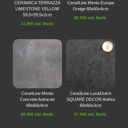
CERAMICA TERRAZZA
Cera4Line Mento Europe
LIMESTONE YELLOW
Greige 60x60x4cm
59,5×59,5x2cm
68,95
€
inkl. MwSt.
41,95
€
inkl. MwSt.
Cera4Line Mento
Cera3Line Lux&Dutch
Concrete Antraciet
SQUARE DECOR Anthra
60x60x4cm
60x60x3cm
68,95
€
inkl. MwSt.
57,95
€
inkl. MwSt.