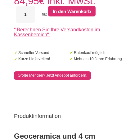
84,95
€
inkl. MwSt.
MBI
In den Warenkorb
GeoCeramica
m2
60x60x4
Tracks
“
Berechnen Sie Ihre Versandkosten im
Mustang
Kassenbereich
“
Grey
Menge
✔
Schneller Versand
✔
Ratenkauf möglich
✔
Kurze Lieferzeiten!
✔
Mehr als 10 Jahre Erfahrung
Große Mengen? Jetzt Angebot anfordern.
Produktinformation
Geoceramica und 4 cm