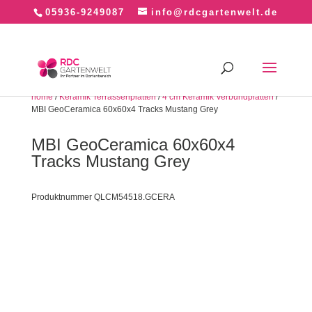
05936-9249087
info@rdcgartenwelt.de
home
/
Keramik Terrassenplatten
/
4 cm Keramik Verbundplatten
/
MBI GeoCeramica 60x60x4 Tracks Mustang Grey
MBI GeoCeramica 60x60x4
Tracks Mustang Grey
Produktnummer QLCM54518.GCERA