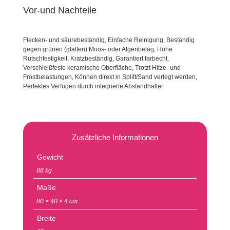
Vor-und Nachteile
Flecken- und säurebeständig, Einfache Reinigung, Beständig
gegen grünen (glatten) Moos- oder Algenbelag, Hohe
Rutschfestigkeit, Kratzbeständig, Garantiert farbecht,
Verschleißfeste keramische Oberfläche, Trotzt Hitze- und
Frostbelastungen, Können direkt in Splitt/Sand verlegt werden,
Perfektes Verfugen durch integrierte Abstandhalter
Zusätzliche Informationen
Gewicht
88 kg
Maße
80 × 40 × 4 cm
Breite