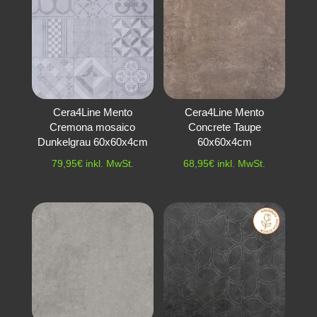
Cera4Line Mento
Cera4Line Mento
Cremona mosaico
Concrete Taupe
Dunkelgrau 60x60x4cm
60x60x4cm
79,95
€
inkl. MwSt.
68,95
€
inkl. MwSt.