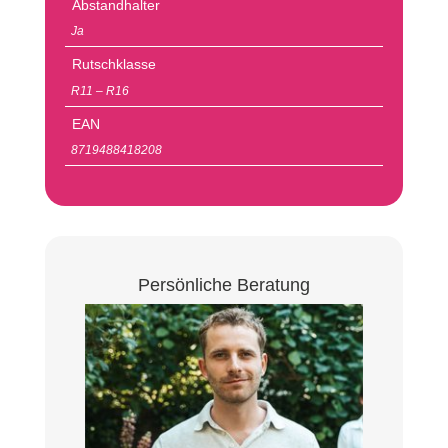
Abstandhalter
Ja
Rutschklasse
R11 – R16
EAN
8719488418208
Persönliche Beratung