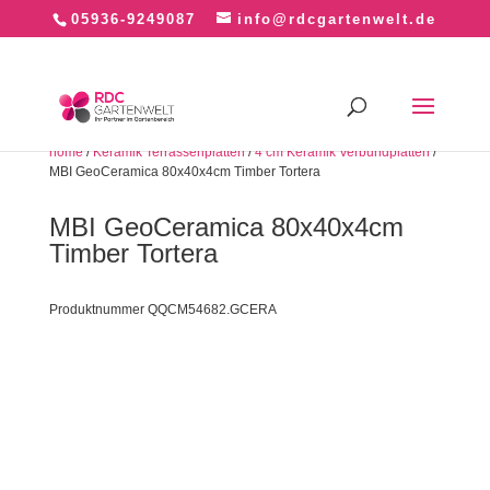
05936-9249087
info@rdcgartenwelt.de
home
/
Keramik Terrassenplatten
/
4 cm Keramik Verbundplatten
/
MBI GeoCeramica 80x40x4cm Timber Tortera
MBI GeoCeramica 80x40x4cm
Timber Tortera
Produktnummer QQCM54682.GCERA