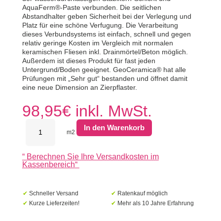
AquaFerm®-Paste verbunden. Die seitlichen
Abstandhalter geben Sicherheit bei der Verlegung und
Platz für eine schöne Verfugung. Die Verarbeitung
dieses Verbundsystems ist einfach, schnell und gegen
relativ geringe Kosten im Vergleich mit normalen
keramischen Fliesen inkl. Drainmörtel/Beton möglich.
Außerdem ist dieses Produkt für fast jeden
Untergrund/Boden geeignet. GeoCeramica® hat alle
Prüfungen mit „Sehr gut“ bestanden und öffnet damit
eine neue Dimension an Zierpflaster.
98,95
€
inkl. MwSt.
MBI
In den Warenkorb
GeoCeramica
m2
80x40x4cm
Timber
“
Berechnen Sie Ihre Versandkosten im
Tortera
Kassenbereich
“
Menge
✔
Schneller Versand
✔
Ratenkauf möglich
✔
Kurze Lieferzeiten!
✔
Mehr als 10 Jahre Erfahrung