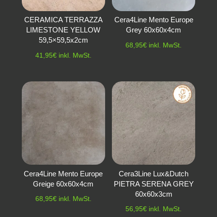
CERAMICA TERRAZZA
Cera4Line Mento Europe
LIMESTONE YELLOW
Grey 60x60x4cm
59,5×59,5x2cm
68,95
€
inkl. MwSt.
41,95
€
inkl. MwSt.
Cera4Line Mento Europe
Cera3Line Lux&Dutch
Greige 60x60x4cm
PIETRA SERENA GREY
60x60x3cm
68,95
€
inkl. MwSt.
56,95
€
inkl. MwSt.