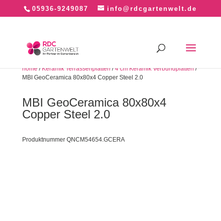
05936-9249087
info@rdcgartenwelt.de
home
/
Keramik Terrassenplatten
/
4 cm Keramik Verbundplatten
/
MBI GeoCeramica 80x80x4 Copper Steel 2.0
MBI GeoCeramica 80x80x4
Copper Steel 2.0
Produktnummer QNCM54654.GCERA