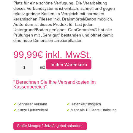
Platz für eine schöne Verfugung. Die Verarbeitung
dieses Verbundsystems ist einfach, schnell und gegen
relativ geringe Kosten im Vergleich mit normalen
keramischen Fliesen inkl. Drainmörtel/Beton möglich.
Außerdem ist dieses Produkt für fast jeden
Untergrund/Boden geeignet. GeoCeramica® hat alle
Prüfungen mit „Sehr gut“ bestanden und öffnet damit
eine neue Dimension an Zierpflaster.
99,99
€
inkl. MwSt.
MBI
In den Warenkorb
GeoCeramica
m2
80x80x4
Copper
“
Berechnen Sie Ihre Versandkosten im
Steel
Kassenbereich
“
2.0
Menge
✔
Schneller Versand
✔
Ratenkauf möglich
✔
Kurze Lieferzeiten!
✔
Mehr als 10 Jahre Erfahrung
Große Mengen? Jetzt Angebot anfordern.