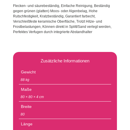
Flecken- und säurebeständig, Einfache Reinigung, Beständig
gegen grünen (glatten) Moos- oder Algenbelag, Hohe
Rutschfestigkeit, Kratzbeständig, Garantiert farbecht,
Verschleißfeste keramische Oberfläche, Trotzt Hitze- und
Frostbelastungen, Können direkt in Splitt/Sand verlegt werden,
Perfektes Verfugen durch integrierte Abstandhalter
Zusätzliche Informationen
Gewicht
88 kg
Maße
80 × 80 × 4 cm
Breite
80
Länge