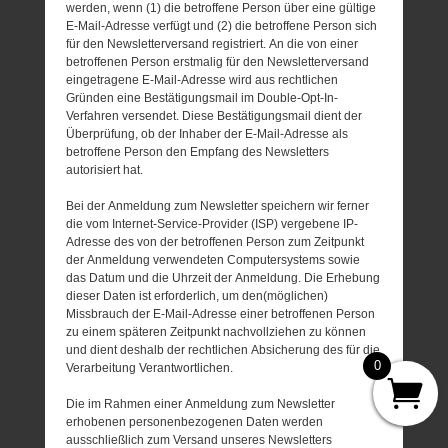
werden, wenn (1) die betroffene Person über eine gültige
E-Mail-Adresse verfügt und (2) die betroffene Person sich
für den Newsletterversand registriert. An die von einer
betroffenen Person erstmalig für den Newsletterversand
eingetragene E-Mail-Adresse wird aus rechtlichen
Gründen eine Bestätigungsmail im Double-Opt-In-
Verfahren versendet. Diese Bestätigungsmail dient der
Überprüfung, ob der Inhaber der E-Mail-Adresse als
betroffene Person den Empfang des Newsletters
autorisiert hat.
Bei der Anmeldung zum Newsletter speichern wir ferner
die vom Internet-Service-Provider (ISP) vergebene IP-
Adresse des von der betroffenen Person zum Zeitpunkt
der Anmeldung verwendeten Computersystems sowie
das Datum und die Uhrzeit der Anmeldung. Die Erhebung
dieser Daten ist erforderlich, um den(möglichen)
Missbrauch der E-Mail-Adresse einer betroffenen Person
zu einem späteren Zeitpunkt nachvollziehen zu können
und dient deshalb der rechtlichen Absicherung des für die
0
Verarbeitung Verantwortlichen.
Die im Rahmen einer Anmeldung zum Newsletter
erhobenen personenbezogenen Daten werden
ausschließlich zum Versand unseres Newsletters