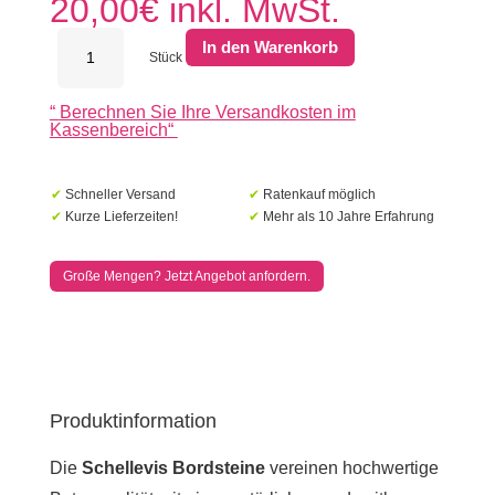
20,00
€
inkl. MwSt.
Schellevis
In den Warenkorb
Bordstein
Stück
5x30x100
cm
“
Berechnen Sie Ihre Versandkosten im
Grau
Kassenbereich
“
Menge
✔
Schneller Versand
✔
Ratenkauf möglich
✔
Kurze Lieferzeiten!
✔
Mehr als 10 Jahre Erfahrung
Große Mengen? Jetzt Angebot anfordern.
Produktinformation
Die
Schellevis Bordsteine
vereinen hochwertige