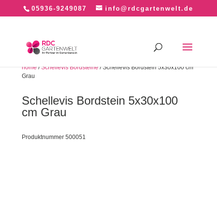
05936-9249087
info@rdcgartenwelt.de
home
/
Schellevis Bordsteine
/ Schellevis Bordstein 5x30x100 cm
Grau
Schellevis Bordstein 5x30x100
cm Grau
Produktnummer 500051